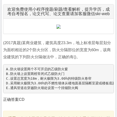
欢迎免费使用小程序搜题/刷题/查看解析，提升学历，成
考自考报名，论文代写、论文查重请加客服微信skr-web
(2017真题)某商业建筑，建筑高度23.3m，地上标准层每层划分
为面积相近的2个防火分区，防火分隔部位的宽度为60m，该商
业建筑的下列防火分隔做法中，正确的有()。
A.防火墙设置两个不可开启的乙级防火窗

B.防火墙上设置两樘常闭式乙级防火门

C.设置总宽度为18m，耐火极限为3.00h的特级防火卷帘

D.采用耐火极限为3.00h的不燃性墙体从楼地面基层隔断至梁或楼板底面基
正确答案CD