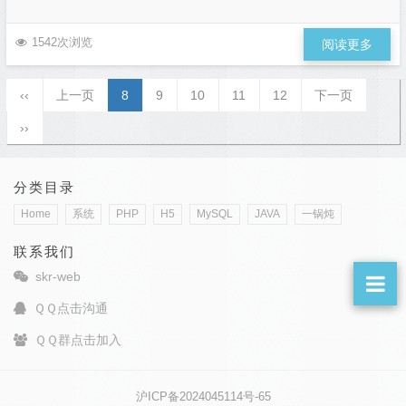
1542次浏览
阅读更多
‹‹
上一页
8
9
10
11
12
下一页
››
分类目录
Home
系统
PHP
H5
MySQL
JAVA
一锅炖
联系我们
skr-web
ＱＱ点击沟通
ＱＱ群点击加入
沪ICP备2024045114号-65