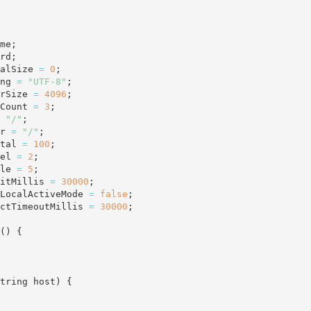
me
;
rd
;
alSize 
=
0
;
ng 
=
"UTF-8"
;
rSize 
=
4096
;
Count 
=
3
;
"/"
;
r 
=
"/"
;
tal 
=
100
;
el 
=
2
;
le 
=
5
;
itMillis 
=
30000
;
LocalActiveMode 
=
false
;
ctTimeoutMillis 
=
30000
;
(
)
{
tring host
)
{