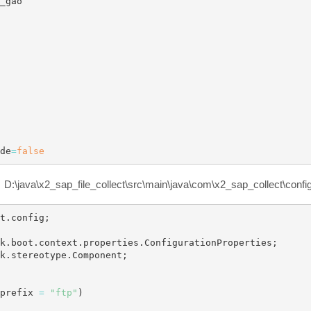
_gao

de
=
false
_sap_file_collect\src\main\java\com\x2_sap_collect\config\
t
.
config
;
k
.
boot
.
context
.
properties
.
ConfigurationProperties
;
k
.
stereotype
.
Component
;
prefix 
=
"ftp"
)