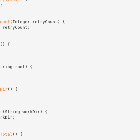
;
ount
(
Integer retryCount
)
{
 retryCount
;
(
)
{
tring root
)
{
Dir
(
)
{
r
(
String workDir
)
{
rkDir
;
Total
(
)
{