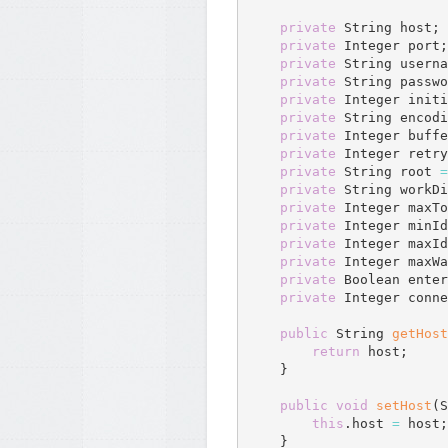
private
 String host
;
private
 Integer port
;
private
 String userna
private
 String passwo
private
 Integer initi
private
 String encodi
private
 Integer buffe
private
 Integer retry
private
 String root 
=
private
 String workDi
private
 Integer maxTo
private
 Integer minId
private
 Integer maxId
private
 Integer maxWa
private
 Boolean enter
private
 Integer conne
public
 String 
getHost
return
 host
;
}
public
void
setHost
(
S
this
.
host 
=
 host
;
}