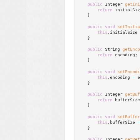
public
 Integer 
getIni
return
 initialSiz
}
public
void
setInitia
this
.
initialSize 
}
public
 String 
getEnco
return
 encoding
;
}
public
void
setEncodi
this
.
encoding 
=
 e
}
public
 Integer 
getBuf
return
 bufferSize
}
public
void
setBuffer
this
.
bufferSize 
=
}
public
 Integer 
getRet