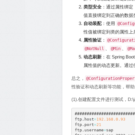
类型安全
：通过属性绑定
值直接绑定到正确的数据
自动装配
：使用
@Config
性值被绑定到类的属性上
属性验证
：
@Configurat
、
、
@NotNull
@Min
@Ma
动态刷新
：在 Spring B
属性值的动态更新。通过
总之，
@ConfigurationProper
性验证和动态刷新等功能，帮助
(1).创建配置文件进行测试，D:\java\x2_s
#########################
ftp
.
host
=
192.168
.0
.93
ftp
.
port
=
21
ftp
.
username
=
sap
