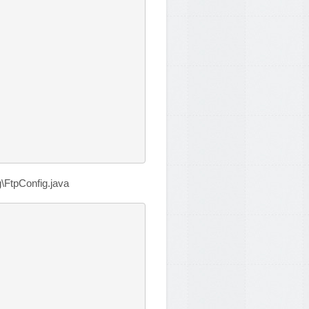
FtpConfig.java