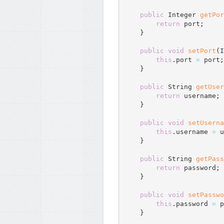
public
 Integer 
getPor
return
 port
;
}
public
void
setPort
(
I
this
.
port 
=
 port
;
}
public
 String 
getUser
return
 username
;
}
public
void
setUserna
this
.
username 
=
 u
}
public
 String 
getPass
return
 password
;
}
public
void
setPasswo
this
.
password 
=
 p
}