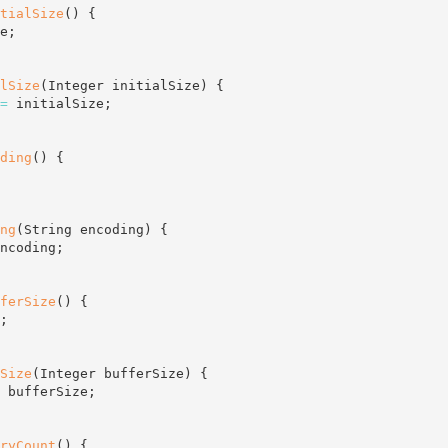
tialSize
(
)
{
e
;
lSize
(
Integer initialSize
)
{
=
 initialSize
;
ding
(
)
{
ng
(
String encoding
)
{
ncoding
;
ferSize
(
)
{
;
Size
(
Integer bufferSize
)
{
 bufferSize
;
ryCount
(
)
{