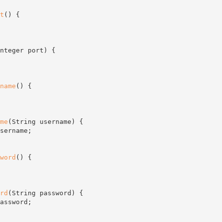
t
(
)
{
nteger port
)
{
name
(
)
{
me
(
String username
)
{
sername
;
word
(
)
{
rd
(
String password
)
{
assword
;