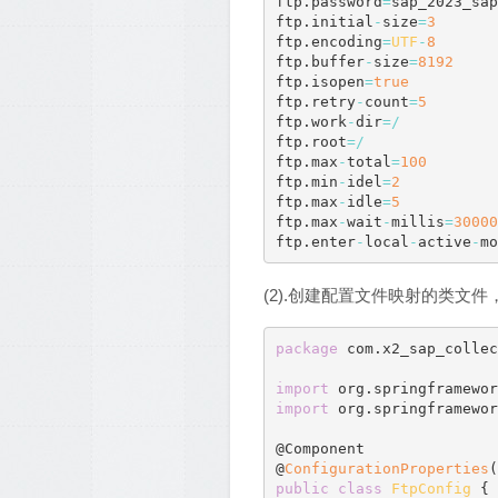
ftp
.
password
=
sap_2023_sap
ftp
.
initial
-
size
=
3
ftp
.
encoding
=
UTF
-
8
ftp
.
buffer
-
size
=
8192
ftp
.
isopen
=
true
ftp
.
retry
-
count
=
5
ftp
.
work
-
dir
=
/
ftp
.
root
=
/
ftp
.
max
-
total
=
100
ftp
.
min
-
idel
=
2
ftp
.
max
-
idle
=
5
ftp
.
max
-
wait
-
millis
=
30000
ftp
.
enter
-
local
-
active
-
mo
(2).创建配置文件映射的类文件，D:\java\x2
package
 com
.
x2_sap_collec
import
 org
.
springframewor
import
 org
.
springframewor
@Component

@
ConfigurationProperties
(
public
class
FtpConfig
{