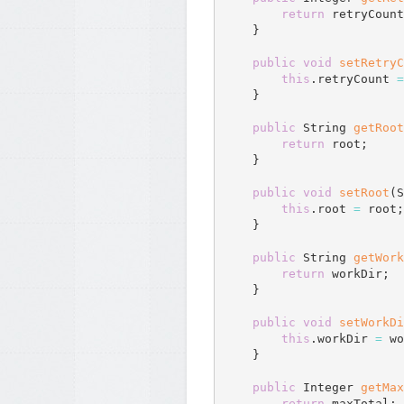
return
 retryCount
}
public
void
setRetryC
this
.
retryCount 
=
}
public
 String 
getRoot
return
 root
;
}
public
void
setRoot
(
S
this
.
root 
=
 root
;
}
public
 String 
getWork
return
 workDir
;
}
public
void
setWorkDi
this
.
workDir 
=
 wo
}
public
 Integer 
getMax
return
 maxTotal
;